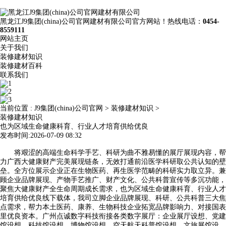
黑龙江J9集团(china)公司官网建材有限公司官方网站！热线电话：
0454-
8559111
网站主页
关于我们
装修建材知识
装修建材百科
联系我们
当前位置 :
J9集团(china)公司官网
>
装修建材知识
>
装修建材知识
也为区域生命健康科育、行业人才培育供给优良
发布时间:2026-07-09 08:32
将艰涩的高端生命科学手艺、科研为曲不雅易懂的展厅展现内容，帮
力广西大健康财产完美展现链条，无效打通前沿医学科研取公共认知的壁
垒。全方位展示企业正在生物医药、再生医学范畴的科研实力取立异。兼
顾企业品牌展现、产物手艺推广、财产文化、公共科普宣传等多沉功能，
聚焦大健康财产全生命周期成长需求，也为区域生命健康科育、行业人才
培育供给优良线下载体，我司立脚企业品牌展现、科研、公共科普三大焦
点需求，帮力本土医药、康养、生物科技企业拓宽品牌影响力、对接国表
里优良资本。广州点诚数字科技衔接各类数字展厅：企业展厅设想、党建
馆设想、科技馆设想、博物馆设想、空天航天科普馆设想、文旅展馆设