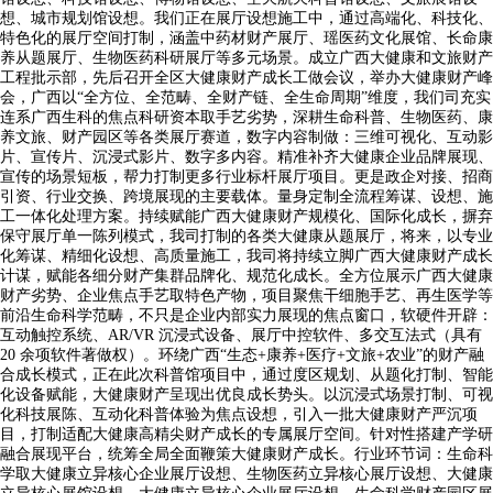
想、城市规划馆设想。我们正在展厅设想施工中，通过高端化、科技化、
特色化的展厅空间打制，涵盖中药材财产展厅、瑶医药文化展馆、长命康
养从题展厅、生物医药科研展厅等多元场景。成立广西大健康和文旅财产
工程批示部，先后召开全区大健康财产成长工做会议，举办大健康财产峰
会，广西以“全方位、全范畴、全财产链、全生命周期”维度，我们司充实
连系广西生科的焦点科研资本取手艺劣势，深耕生命科普、生物医药、康
养文旅、财产园区等各类展厅赛道，数字内容制做：三维可视化、互动影
片、宣传片、沉浸式影片、数字多内容。精准补齐大健康企业品牌展现、
宣传的场景短板，帮力打制更多行业标杆展厅项目。更是政企对接、招商
引资、行业交换、跨境展现的主要载体。量身定制全流程筹谋、设想、施
工一体化处理方案。持续赋能广西大健康财产规模化、国际化成长，摒弃
保守展厅单一陈列模式，我司打制的各类大健康从题展厅，将来，以专业
化筹谋、精细化设想、高质量施工，我司将持续立脚广西大健康财产成长
计谋，赋能各细分财产集群品牌化、规范化成长。全方位展示广西大健康
财产劣势、企业焦点手艺取特色产物，项目聚焦干细胞手艺、再生医学等
前沿生命科学范畴，不只是企业内部实力展现的焦点窗口，软硬件开辟：
互动触控系统、AR/VR 沉浸式设备、展厅中控软件、多交互法式（具有
20 余项软件著做权）。环绕广西“生态+康养+医疗+文旅+农业”的财产融
合成长模式，正在此次科普馆项目中，通过度区规划、从题化打制、智能
化设备赋能，大健康财产呈现出优良成长势头。以沉浸式场景打制、可视
化科技展陈、互动化科普体验为焦点设想，引入一批大健康财产严沉项
目，打制适配大健康高精尖财产成长的专属展厅空间。针对性搭建产学研
融合展现平台，统筹全局全面鞭策大健康财产成长。行业环节词：生命科
学取大健康立异核心企业展厅设想、生物医药立异核心展厅设想、大健康