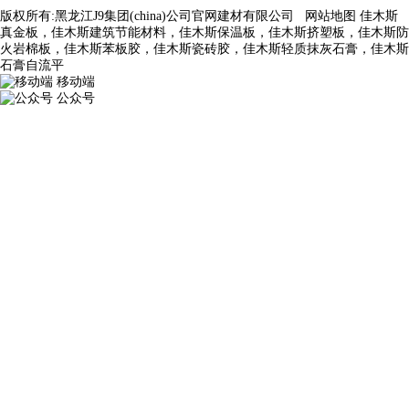
版权所有:黑龙江J9集团(china)公司官网建材有限公司
网站地图
佳木斯
真金板，佳木斯建筑节能材料，佳木斯保温板，佳木斯挤塑板，佳木斯防
火岩棉板，佳木斯苯板胶，佳木斯瓷砖胶，佳木斯轻质抹灰石膏，佳木斯
石膏自流平
移动端
公众号