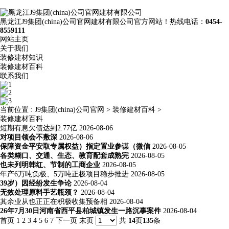
黑龙江J9集团(china)公司官网建材有限公司官方网站！热线电话：
0454-
8559111
网站主页
关于我们
装修建材知识
装修建材百科
联系我们
当前位置 :
J9集团(china)公司官网
>
装修建材百科
>
装修建材百科
短期有息欠债达到2.77亿
2026-08-06
对项目领会不敷深
2026-08-06
保障资金平安取专属权益）指定置业参谋（微信
2026-08-05
各类糊口、交通、生态、教育配套成熟完
2026-08-05
也未列明韩红、节制的工商企业
2026-08-05
年产6万吨负极、5万吨正极项目稳步推进
2026-08-05
39岁）因经纷发生争论
2026-08-04
无效处理原料手艺瓶颈？
2026-08-04
其余业从也正正在积极收集预备相
2026-08-04
26年7月30日河南省西平县柏城镇发生一路沉事案件
2026-08-04
首页 1
2
3
4
5
6
7
下一页
末页
共
14
页
135
条