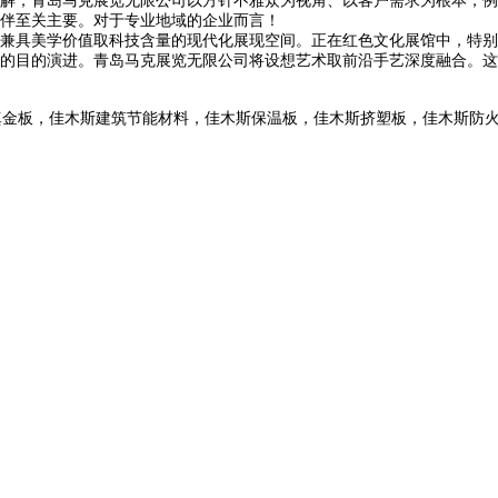
，青岛马克展览无限公司以方针不雅众为视角、以客户需求为根本，例
伴至关主要。对于专业地域的企业而言！
具美学价值取科技含量的现代化展现空间。正在红色文化展馆中，特别
的目的演进。青岛马克展览无限公司将设想艺术取前沿手艺深度融合。这
真金板，佳木斯建筑节能材料，佳木斯保温板，佳木斯挤塑板，佳木斯防