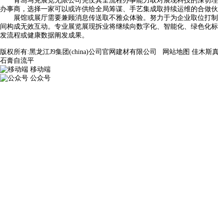
青岛马克展览无限公司凭仗其全流程办事能力取对展现科技的深切理解
办事商，选择一家可以或许供给全局筹谋、手艺集成取持续运维的合做伙
展馆或展厅需要兼顾消息传送取不雅众体验。努力于为企业取位打制兼
间构成无效互动。专业展览展现拆业将继续向数字化、智能化、绿色化标
发流程或健康数据阐发成果。
版权所有:黑龙江J9集团(china)公司官网建材有限公司
网站地图
佳木斯
石膏自流平
移动端
公众号