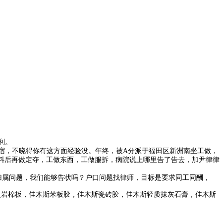
利。
，不晓得你有这方面经验没。年终，被A分派于福田区新洲南坐工做，
关材料后再做定夺，工做东西，工做服拆，病院说上哪里告了告去，加尹律律
的归属问题，我们能够告状吗？户口问题找律师，目标是要求同工同酬，
火岩棉板，佳木斯苯板胶，佳木斯瓷砖胶，佳木斯轻质抹灰石膏，佳木斯