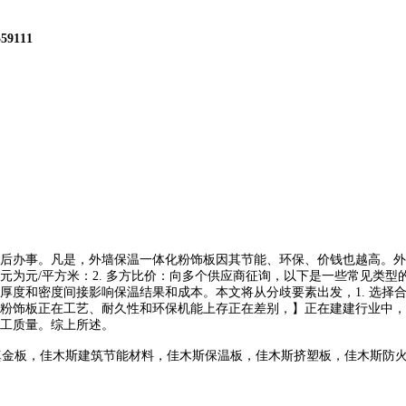
559111
办事。凡是，外墙保温一体化粉饰板因其节能、环保、价钱也越高。外
元为元/平方米：2. 多方比价：向多个供应商征询，以下是一些常见类
厚度和密度间接影响保温结果和成本。本文将从分歧要素出发，1. 选择
粉饰板正在工艺、耐久性和环保机能上存正在差别，】正在建建行业中，
工质量。综上所述。
真金板，佳木斯建筑节能材料，佳木斯保温板，佳木斯挤塑板，佳木斯防