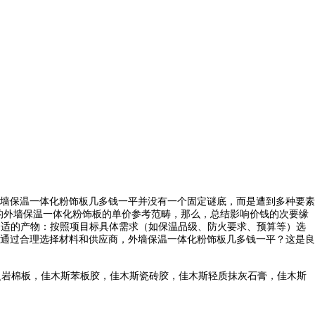
墙保温一体化粉饰板几多钱一平并没有一个固定谜底，而是遭到多种要素
型的外墙保温一体化粉饰板的单价参考范畴，那么，总结影响价钱的次要缘
合适的产物：按照项目标具体需求（如保温品级、防火要求、预算等）选
通过合理选择材料和供应商，外墙保温一体化粉饰板几多钱一平？这是良
火岩棉板，佳木斯苯板胶，佳木斯瓷砖胶，佳木斯轻质抹灰石膏，佳木斯