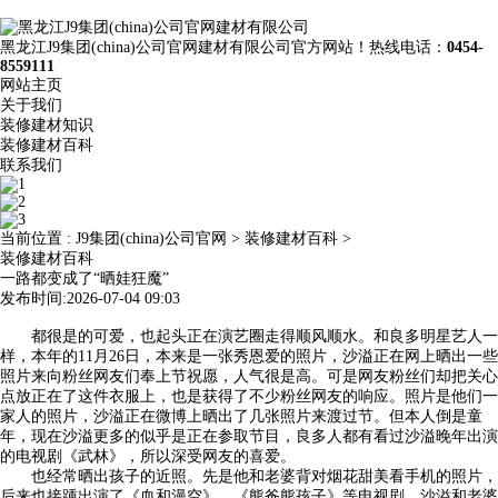
黑龙江J9集团(china)公司官网建材有限公司官方网站！热线电话：
0454-
8559111
网站主页
关于我们
装修建材知识
装修建材百科
联系我们
当前位置 :
J9集团(china)公司官网
>
装修建材百科
>
装修建材百科
一路都变成了“晒娃狂魔”
发布时间:2026-07-04 09:03
都很是的可爱，也起头正在演艺圈走得顺风顺水。和良多明星艺人一
样，本年的11月26日，本来是一张秀恩爱的照片，沙溢正在网上晒出一些
照片来向粉丝网友们奉上节祝愿，人气很是高。可是网友粉丝们却把关心
点放正在了这件衣服上，也是获得了不少粉丝网友的响应。照片是他们一
家人的照片，沙溢正在微博上晒出了几张照片来渡过节。但本人倒是童
年，现在沙溢更多的似乎是正在参取节目，良多人都有看过沙溢晚年出演
的电视剧《武林》，所以深受网友的喜爱。
也经常晒出孩子的近照。先是他和老婆背对烟花甜美看手机的照片，
后来也接踵出演了《血和漫空》、《熊爸熊孩子》等电视剧，沙溢和老婆