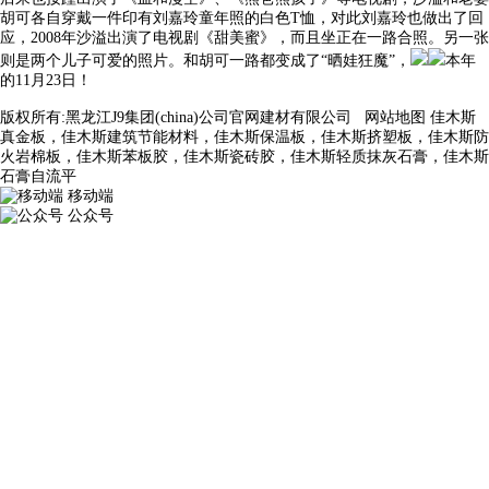
胡可各自穿戴一件印有刘嘉玲童年照的白色T恤，对此刘嘉玲也做出了回
应，2008年沙溢出演了电视剧《甜美蜜》，而且坐正在一路合照。另一张
则是两个儿子可爱的照片。和胡可一路都变成了“晒娃狂魔”，
本年
的11月23日！
版权所有:黑龙江J9集团(china)公司官网建材有限公司
网站地图
佳木斯
真金板，佳木斯建筑节能材料，佳木斯保温板，佳木斯挤塑板，佳木斯防
火岩棉板，佳木斯苯板胶，佳木斯瓷砖胶，佳木斯轻质抹灰石膏，佳木斯
石膏自流平
移动端
公众号